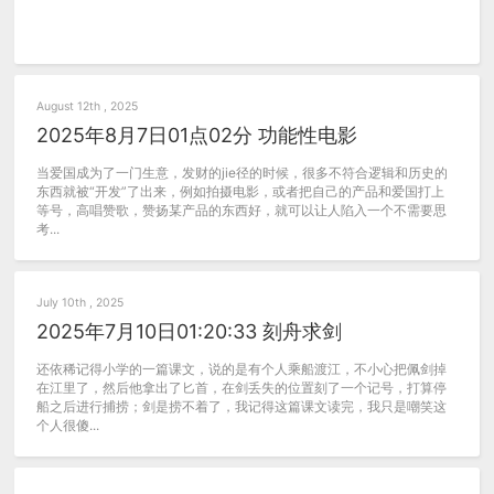
August 12th , 2025
2025年8月7日01点02分 功能性电影
当爱国成为了一门生意，发财的jie径的时候，很多不符合逻辑和历史的
东西就被“开发”了出来，例如拍摄电影，或者把自己的产品和爱国打上
等号，高唱赞歌，赞扬某产品的东西好，就可以让人陷入一个不需要思
考...
July 10th , 2025
2025年7月10日01:20:33 刻舟求剑
还依稀记得小学的一篇课文，说的是有个人乘船渡江，不小心把佩剑掉
在江里了，然后他拿出了匕首，在剑丢失的位置刻了一个记号，打算停
船之后进行捕捞；剑是捞不着了，我记得这篇课文读完，我只是嘲笑这
个人很傻...