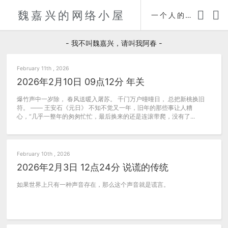
魏嘉兴的网络小屋
时间轴
一个人的自传
- 我不叫魏嘉兴，请叫我阿春 -
February 11th , 2026
2026年2月10日 09点12分 年关
爆竹声中一岁除， 春风送暖入屠苏。 千门万户曈曈日， 总把新桃换旧
符。 —— 王安石《元日》 不知不觉又一年，旧年的那些事让人糟
心，“几乎一整年的匆匆忙忙，最后换来的还是连滚带爬，没有了...
February 10th , 2026
2026年2月3日 12点24分 说谎的传统
如果世界上只有一种声音存在，那么这个声音就是谎言。