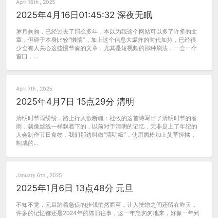
April 16th , 2025
2025年4月16日01:45:32 深夜无眠
岁月匆匆，已经过去了那么多年，本以为我这个网站可以多了许多的文
章，但碍于本身比较“懒惰”，加上这个信息大爆炸的时代加持，已经很
少会有人关心这些慢节奏的文章，尤其是短视频的那种刷法，一会一个
窗口，...
April 7th , 2025
2025年4月7日 15点29分 清明
清明时节雨纷纷，路上行人欲断魂；杜牧的这首诗写出了清明时节的春
雨，就像丝线一样飘着下的，以前对于清明的记忆，无非是上了年纪的
人会制作节日食物，我们那边叫做“清明粄”，使用面粉加上艾草搓揉，
制成的...
January 6th , 2025
2025年1月6日 13点48分 元旦
不知不觉，元旦踏着急促的步伐悄然而至，让人恍惚之间还留在昨天，
许多的记忆都还是2024年的陈旧往事，这一年急匆匆地来，好像一年到