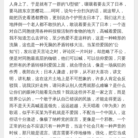
人身上了。于是就有了一群的“U型锁”，嚷嚷着要去灭了日本，
要马踏东京赏樱花……呵呵，说句十分扫兴的话，就这帮人，
能把历史看透都费劲，更别说办个护照去日本了。我们这片土
地摔倒一个老人都不敢扶的人，敢说着要去灭了日本；一个连
对自己同胞使用各种科技狠活制作食物的地方，高喊着爱国。
我不知道怎么去评论，至少热爱不是这样的，这是一种畸形的
洗脑，这也是一种无脑的矛盾转移大法。当某些爱国的“公
知”们，发出逆天言论之时，评论区一片叫好，却忽略了不公，
便是对同胞最底层的枷锁，他们可以喊，可以信仰爱国，只要
把所有的矛盾转移到爱国上面，就合理合法，像是一场疯狂的
作秀，夜郎自大；日本人谦虚，好学，从不好大喜功，讲文
明，讲礼貌，这在这片土地上是不可想象的，许多人肯定会反
驳我，说我汉奸走狗，请问承认别人优秀就那么难嘛？是什么
让你们的眼神只能看见仇恨？我说这些并不是一家之言，而是
世界公认的，一个敢于承认自己错误的民族，才能走得更远，
而不是天天高喊遥遥领先，远远超越，天天唱着《华为美》的
歌谣，似乎不买某为手机就是不爱国，不配当一个中国人，这
些话十分激进，像极了纳粹党的宣言，更像是一个邪教。一个
正常的社会不应该只有一种声音，当这个社会只有一种声音的
时候，那只能是谎言。谎言需要不停地修饰，强化，把它当成