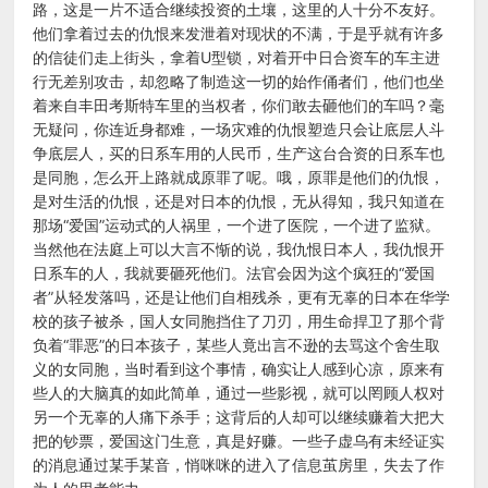
路，这是一片不适合继续投资的土壤，这里的人十分不友好。
他们拿着过去的仇恨来发泄着对现状的不满，于是乎就有许多
的信徒们走上街头，拿着U型锁，对着开中日合资车的车主进
行无差别攻击，却忽略了制造这一切的始作俑者们，他们也坐
着来自丰田考斯特车里的当权者，你们敢去砸他们的车吗？毫
无疑问，你连近身都难，一场灾难的仇恨塑造只会让底层人斗
争底层人，买的日系车用的人民币，生产这台合资的日系车也
是同胞，怎么开上路就成原罪了呢。哦，原罪是他们的仇恨，
是对生活的仇恨，还是对日本的仇恨，无从得知，我只知道在
那场“爱国”运动式的人祸里，一个进了医院，一个进了监狱。
当然他在法庭上可以大言不惭的说，我仇恨日本人，我仇恨开
日系车的人，我就要砸死他们。法官会因为这个疯狂的“爱国
者”从轻发落吗，还是让他们自相残杀，更有无辜的日本在华学
校的孩子被杀，国人女同胞挡住了刀刃，用生命捍卫了那个背
负着“罪恶”的日本孩子，某些人竟出言不逊的去骂这个舍生取
义的女同胞，当时看到这个事情，确实让人感到心凉，原来有
些人的大脑真的如此简单，通过一些影视，就可以罔顾人权对
另一个无辜的人痛下杀手；这背后的人却可以继续赚着大把大
把的钞票，爱国这门生意，真是好赚。一些子虚乌有未经证实
的消息通过某手某音，悄咪咪的进入了信息茧房里，失去了作