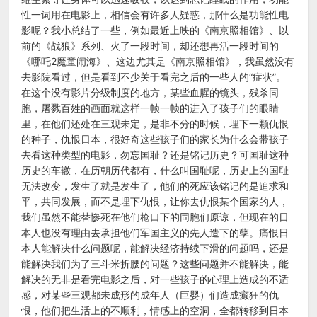
性一词用在电影上，相信会有许多人疑惑，那什么是功能性电
影呢？我小总结了一些，例如最近上映的《南京照相馆》、以
前的《战狼》系列、火了一段时间，却还想再活一段时间的
《哪吒2魔童闹海》、这边尤其是《南京照相馆》，我虽然没有
去影院看过，但是看到不少关于看完之后的一些人的“症状”。
在这个没有影片分级制度的地方，某些血腥的镜头，残杀同
胞，屠戮百姓的画面就这样一帧一帧的进入了孩子们的眼睛
里，在他们还处在三观未定，是非不分的时候，埋下一颗仇恨
的种子，仇恨日本，很好奇这些孩子们的家长为什么会带孩子
去看这种类型的电影，勿忘国耻？还是铭记历史？可国耻这种
历史的车辙，在历朝历代都有，什么叫国耻呢，历史上的国耻
无法改变，发生了就是发生了，他们的死应该铭记的是追求和
平，共同发展，而不是埋下仇恨，让你去仇恨某个国家的人，
我们虽然不能替惨死在他们枪口下的同胞们原谅，但现在的日
本人也没有理由去承担他们军国主义的先人造下的孽。痛恨日
本人能解决什么问题呢，能解决经济持续下滑的问题吗，还是
能解决我们为了三斗米折腰的问题？这些问题并不能解决，能
解决的无非是看完电影之后，对一些孩子的心理上造成的不适
感，对某些三观都未成形的成年人（巨婴）们造成癫狂的仇
恨，他们把生活上的不顺利，情感上的空洞，全都转移到日本