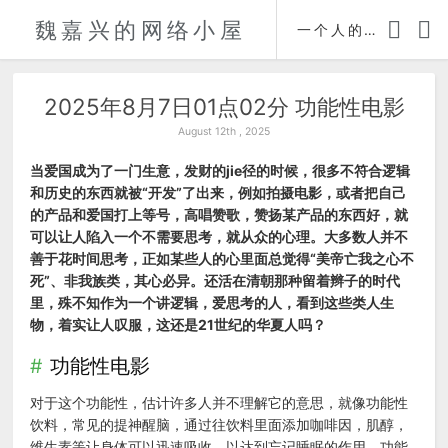
魏嘉兴的网络小屋
时间轴
一个人的自传
2025年8月7日01点02分 功能性电影
August 12th , 2025
当爱国成为了一门生意，发财的jie径的时候，很多不符合逻辑
和历史的东西就被“开发”了出来，例如拍摄电影，或者把自己
的产品和爱国打上等号，高唱赞歌，赞扬某产品的东西好，就
可以让人陷入一个不需要思考，就从众的心理。大多数人并不
善于花时间思考，正如某些人的心里面总觉得“美帝亡我之心不
死”、非我族类，其心必异。还活在清朝那种留着辫子的时代
里，殊不知作为一个讲逻辑，爱思考的人，看到这些类人生
物，着实让人叹服，这还是21世纪的华夏人吗？
功能性电影
对于这个功能性，估计许多人并不理解它的意思，就像功能性
饮料，常见的提神醒脑，通过往饮料里面添加咖啡因，肌醇，
维生素等让身体可以迅速吸收，以达到忘记睡眠的作用，功能