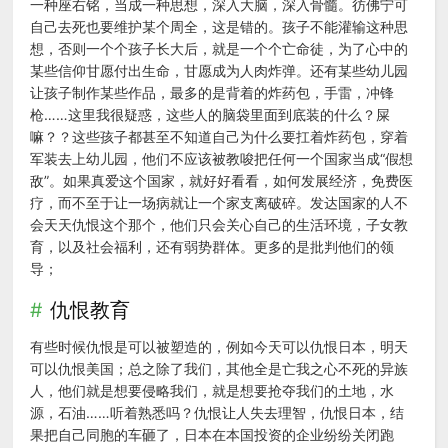
一种座右铭，当成一种思想，深入大脑，深入骨髓。彷佛宁可
自己去死也要维护某个周全，这是错的。孩子不能灌输这种思
想，否则一个个孩子长大后，就是一个个亡命徒，为了心中的
某些信仰甘愿付出生命，甘愿成为人肉炸弹。还有某些幼儿园
让孩子制作某些作品，最多的是背着的炸药包，手雷，冲锋
枪……这里我很疑惑，这些人的脑袋里面到底装的什么？屎
嘛？？这些孩子都甚至不知道自己为什么要扛着炸药包，穿着
军装去上幼儿园，他们不应该被教唆把任何一个国家当成“假想
敌”。如果真爱这个国家，就好好看看，如何发展经济，免费医
疗，而不至于让一场病就让一个家支离破碎。发达国家的人不
会天天仇恨这个那个，他们只会关心自己的生活环境，子女教
育，以及社会福利，还有弱势群体。更多的是批判他们的领
导；
仇恨教育
有些时候仇恨是可以被塑造的，例如今天可以仇恨日本，明天
可以仇恨美国；总之除了我们，其他全是亡我之心不死的异族
人，他们就是想要侵略我们，就是想要抢夺我们的土地，水
源，石油……听着熟悉吗？仇恨让人失去理智，仇恨日本，结
果把自己同胞的车砸了，日本在本国投资的企业纷纷关闭跑