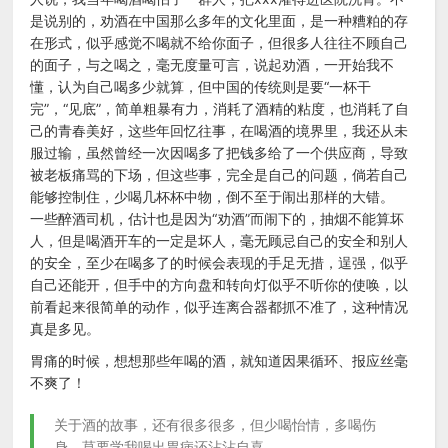
是说别的，劝酒在中国那么多年的文化里面，是一种糟粕的存
在形式，似乎感觉不喝就不给你面子，但很多人往往不顾自己
的面子，与之喝之，毫无度量可言，说起劝酒，一开始我不
懂，认为自己喝多少就算，但中国的传统则是要“一杯干
完”，“见底”，简单粗暴有力，消耗了酒精的粘度，也消耗了自
己的青春美好，这些年回忆往事，在喝酒的境界里，我还从未
服过输，虽然曾经一次因喝多了把钱多给了一个供应商，导致
被老板痛骂的下场，但这些事，完全是自己的问题，倘若自己
能够控制住，少喝几杯杯中物，倒不至于闹出那样的大错。
一些醉酒司机，估计也是因为“劝酒”而闹下的，抽烟不能算坏
人，但是喝酒开车的一定是坏人，毫无顾忌自己的安全和别人
的安全，至少在喝多了的时候会表现的手足无措，逞强，似乎
自己还能开，但手中的方向盘和转向灯似乎不听你的使唤，以
前看起来很简单的动作，似乎连离合器都抓不准了，这种情况
真是多见。
胃痛的时候，想想那些年喝的酒，就知道因果循环、报应丝毫
不爽了！
关于酒的故事，还有很多很多，但少喝怡情，多喝伤
身，莫要学我喝出胃病还沾沾自喜。