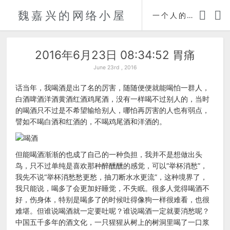
魏嘉兴的网络小屋
时间轴
一个人的自传
2016年6月23日 08:34:52 胃痛
June 23rd , 2016
话当年，我喝酒是出了名的厉害，随随便便就能喝怕一群人，
白酒啤酒洋酒黄酒红酒鸡尾酒，没有一样喝不过别人的，当时
的喝酒只不过是不希望输给别人，哪怕再厉害的人也有弱点，
譬如不喝白酒和红酒的，不喝鸡尾酒和洋酒的。
但能喝酒渐渐的也成了自己的一种负担，我并不是想做出头
鸟，只不过单纯是喜欢那种醉醺醺的感觉，可以“举杯消愁”，
我先不说“举杯消愁愁更愁，抽刀断水水更流”，这种境界了，
我只能说，喝多了会更加好睡觉，不失眠。很多人觉得喝酒不
好，伤身体，特别是喝多了的时候吐得像狗一样很难看，也很
难堪。但谁说喝酒就一定要吐呢？谁说喝酒一定就要消愁呢？
中国五千多年的酒文化，一只猩猩从树上的树洞里喝了一口浆