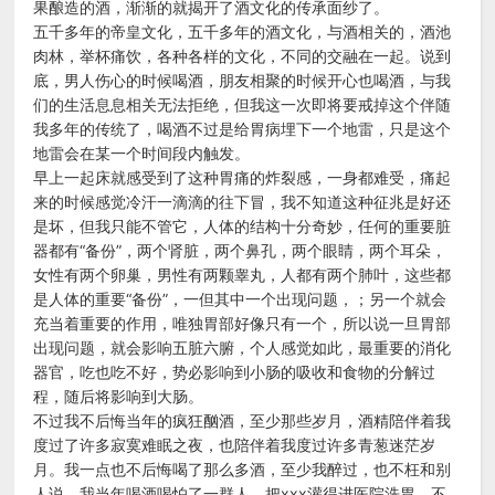
果酿造的酒，渐渐的就揭开了酒文化的传承面纱了。
五千多年的帝皇文化，五千多年的酒文化，与酒相关的，酒池
肉林，举杯痛饮，各种各样的文化，不同的交融在一起。说到
底，男人伤心的时候喝酒，朋友相聚的时候开心也喝酒，与我
们的生活息息相关无法拒绝，但我这一次即将要戒掉这个伴随
我多年的传统了，喝酒不过是给胃病埋下一个地雷，只是这个
地雷会在某一个时间段内触发。
早上一起床就感受到了这种胃痛的炸裂感，一身都难受，痛起
来的时候感觉冷汗一滴滴的往下冒，我不知道这种征兆是好还
是坏，但我只能不管它，人体的结构十分奇妙，任何的重要脏
器都有“备份”，两个肾脏，两个鼻孔，两个眼睛，两个耳朵，
女性有两个卵巢，男性有两颗睾丸，人都有两个肺叶，这些都
是人体的重要“备份”，一但其中一个出现问题，；另一个就会
充当着重要的作用，唯独胃部好像只有一个，所以说一旦胃部
出现问题，就会影响五脏六腑，个人感觉如此，最重要的消化
器官，吃也吃不好，势必影响到小肠的吸收和食物的分解过
程，随后将影响到大肠。
不过我不后悔当年的疯狂酗酒，至少那些岁月，酒精陪伴着我
度过了许多寂寞难眠之夜，也陪伴着我度过许多青葱迷茫岁
月。我一点也不后悔喝了那么多酒，至少我醉过，也不枉和别
人说，我当年喝酒喝怕了一群人，把xxx灌得进医院洗胃。不