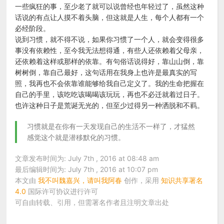
一些疯狂的事，至少老了就可以说曾经也年轻过了，虽然这种
话说的有点让人摸不着头脑，但这就是人生，每个人都有一个
必经阶段。
说到习惯，就不得不说，如果你习惯了一个人，就会变得很多
事没有依赖性，至今我无法想得通，有些人还依赖着父母亲，
还依赖着这样或那样的依靠。有句俗话说得好，靠山山倒，靠
树树倒，靠自己最好，这句话用在我身上也许是最真实的写
照，我再也不会依靠谁能够给我自己定义了。我的生命把握在
自己的手里，该吃吃该喝喝该玩玩，再也不必迁就着过日子。
也许这种日子是荒诞无光的，但至少过得另一种洒脱和不羁。
习惯就是在你有一天发现自己的生活不一样了，才猛然
感觉这个就是潜移默化的习惯。
文章发布时间为: July 7th , 2016 at 08:48 am
最后编辑时间为: July 7th , 2016 at 10:07 pm
本文由
我不叫魏嘉兴，请叫我阿春
创作，采用
知识共享署名
4.0
国际许可协议进行许可
可自由转载、引用，但需署名作者且注明文章出处