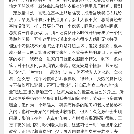
惰之间的选择，就好像以前我的衣服会泡桶里几天时间，攒到
一定数量才洗，而现在基本上只是隔夜，或者当晚就把衣服给
洗了，毕竟几件衣服不快点洗了，会让人很不安，总觉得还有
事情没做完一样，只要心里有一个疙瘩，睡觉也会影响睡眠，
总觉得一件事没做完。我不记得从什么时候开始养成了一个很
丢脸的习惯，可能这里把它说出来会有很多人感到无法接受，
但这个习惯我不知道怎么评判是好还是坏，但我很喜欢，根本
就不是一天两天能够改的过来的，不管是炎热的夏日，还是严
寒的冬日，我都会一进家门口就把衣服脱个精光，剩下一条内
裤，对于很多刚认识我的人来说，这无疑是个怪癖，甚至冠
以“变态”、“色情狂”、“露体狂”之名，但不管别人怎么说，怎么
看、怎么想，这个习惯至少我很喜欢，很舒服，炎热的夏日脱
光不仅仅可以避暑，还可以“散热”，让自己的身上多余的“热
量”通过直接的接触空气，让凉风全面的覆盖在自己的身上。所
以哪怕爷爷奶奶住的很近叫我去他们家里住，节省一点房屋的
租金，但作为一个年轻人，确实有许多的陋习和老人是格格不
入的，也许一开始的相处会比较愉快，但久而久之必然会出现
问题，影响仅存的一点点好印象，有时候会喝酒喝到很晚，三
更半夜的回到家，吵到老人睡觉，这些习惯一时半会没那么好
改变，正想趁着青春的年少，可以用健康的身材去熬夜，去干