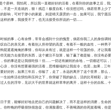
是个孬种。我怕死，所以我一直都好好的活着，在看到你的故事之后，我
心，不是一天造就的，狠！残忍！极度自私！你没想过吗，倘若世界上少
何的影响，可对于渺小的家庭，则是晴天霹雳的一击，如果可以，我宁愿
这样的事，我接受不了，也无法接受你所说的一切……
小时候的事，心有余悸，常常会感到十分的愧责，倘若你我二人的身份调
赞叹自己的亲兄弟，有着别人所仰望的高度，有着不一般的血性，一种男
些狗屁遮遮掩掩的事情，你却从未有过，就是这样一个坦荡的你。才让我
一些无能力去接受的东西，这个赌注不划算，输了赢了都是输，你没有必
，你的事还是让我很吃惊！但……一切还有婉转的余地，一切都还可以，
些心凉，你没有想要顽强的活着，思维极端的让我齿冷，也罢…如果，三年
都要好好的，如果三年后，你输了，走了，永远的离开了这个世界，那么
这一生始终活在惧怕和压抑之下，你突破了我的缺点，活的比哥精彩，这
受过人生的浮华，见识大千的世界就这样草率的离开，这样十分的自私，
的日子里，能够好好地去把自己的问题解决了，而不是这样的消磨，生命
天。你昨晚的呼吸很快很急促，你满脸通红，不善喝酒的你死挺着喝，你