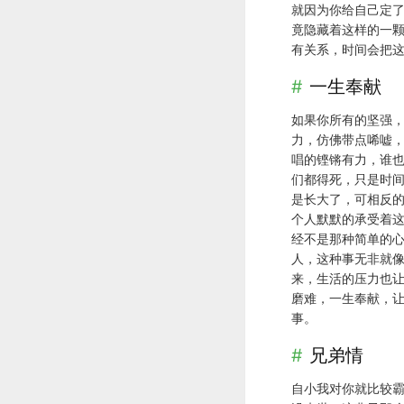
就因为你给自己定了
竟隐藏着这样的一
有关系，时间会把
一生奉献
如果你所有的坚强，
力，仿佛带点唏嘘，
唱的铿锵有力，谁
们都得死，只是时
是长大了，可相反
个人默默的承受着这
经不是那种简单的
人，这种事无非就
来，生活的压力也
磨难，一生奉献，
事。
兄弟情
自小我对你就比较