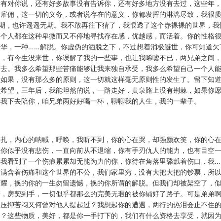
没有对你说，还有好多故事没有告诉你，还有好多地方没有去过，这些年
，雇佣，这一切的义务，或者说存在的意义，你都发挥的淋漓尽致，我很
期，也许遥遥无期。我不敢再往下猜了，我恨透了这个赤裸裸的世界，我
每个人都在这种卑微而又不停地寻找存在感，优越感，而活着。你的性格
华，一种……解脱。你虚伪的洒脱之下，不过想着消极避世，你可知道欠
的，有今生没来世，你误解了我的一些事，也让我唏嘘不已，两兄弟之间
下去。我多么希望那些苦痛能够让我来独自承受，我多么希望自己一个人
的如果，没有那么多的原则，这一切就这样毫无原则性的发生了。留下知
么希望，三年后，我能坦然的说，一路走好，黄泉路上没有荆棘，如果你
年我下去陪你，咱兄弟两好好喝一杯，聊聊我的人生，我的一辈子。
挣扎，内心的呐喊，呼唤，我听不到，你的心在哭，却强颜欢笑，你的心
里你似乎没有悲伤，一直向前从不退缩，你有手刃仇人的能力，也有目空
我看到了一个伤痕累累却无能为力的你，你待在角落里舔舐着伤口，我…
，满含着伤痛和这个世界的不公，我们家里穷，没有大把大把的钞票，所
荣耀，换的你的一生勿留遗憾，换的你所谓的解脱。但我们却被架空了，
清，房契到手，一切似乎都那么的完美无瑕的被你铺好了路子。可是弟弟
的压抑苦闷又何曾对他人提起过？我想起你的遭遇，两行的热泪会止不住
们？这些物质，美好，都是你一手打下的，我们有什么资格去享受，就因