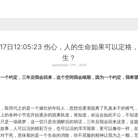
月17日12:05:23 伤心，人的生命如果可以定
生？
September 17th , 2016
是一个约定，三年后我会回来，这个空间我会续期，因为一个约定，我希
。
在，取而代之的是一个健壮的年轻人，思想也逐渐脱离了乳臭未干的稚气
活上的各种小节也开始逐步的脱离轨道，谁知道，命运会如此不公，不知
切只是一场噩梦，这一切只是你酒醉后的胡话，三年后我会回来这里，这
的故事，人可以活的精彩万分，也可以活的浑浑噩噩，更可以像你一样，
。对于死，意味着的是一个生命的消散，你不屈服的精神让我为之一颤，