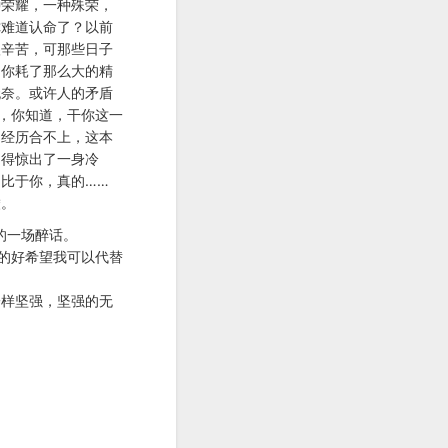
种荣耀，一种殊荣，
你难道认命了？以前
很辛苦，可那些日子
。你耗了那么大的精
无奈。或许人的矛盾
，你知道，干你这一
的经历合不上，这本
由得惊出了一身冷
比于你，真的……
嘘。
的一场醉话。
的好希望我可以代替
一样坚强，坚强的无