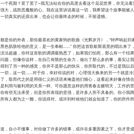
一个死期？罢了罢了~我无法站在你的高度去看这个花花世界，亦无法看
颗强大，战胜恶魔般的心。我在这里诉说着这一切，我希望这个故事能被
这一切真实的还原出来，也会让你最终走的时候，不留遗憾。
都是你的外表，那你最喜欢的黄家驹的歌曲《光辉岁月》，“钟声响起归
黑色肌肤给他的意义，是一生奉献……” 你把这首歌歇斯底里的唱出来了
也没法超越，你对这首歌的调调最熟悉了，如果我们怕死，那么有一个结
间问题，但像你这样，在自己有限的生命力，做出了那么多的事，着实让
的得到了另一种的感觉，你并不是那么的快乐，你所取代的，不过是我以
一切，这一切……对于你，幸好你说的对，心理强大换来的另一个就是冷
心了，取而代之的是用很仁义的话语来掩盖他们狼心，这看起来好像合情
像是利用与被利用的关系一样。可你愿意这样的用青春去赌明天，工作的
让你有些无法承受，但是你所表现的坚强，是许多人所不具备的。你小我
让所有人都为之一颤，你说得对。或许到时候他们就会知道了，你的所作
霸道，自小不懂事，对你做了许多的错事，或许在多重因素之下，你才变