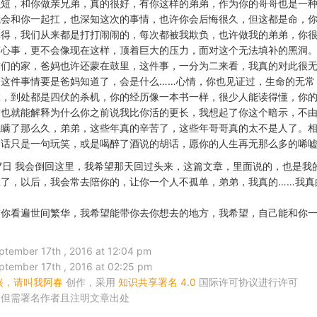
么短，和你做亲兄弟，真的很好，有你这样的弟弟，作为你的哥哥也是一
我会和你一起扛，也深知这次的事情，也许你会后悔很久，但这都是命，
记得，我们从来都是打打闹闹的，每次都被我欺负，也许做我的弟弟，你
烦心事，更不会像现在这样，顶着巨大的压力，面对这个无法填补的黑洞
咋们的家，爸妈也许还蒙在鼓里，这件事，一分为二来看，我真的对此很
这件事情要是爸妈知道了，会是什么……心情，你也见证过，生命的无常
在，到处都是四伏的杀机，你的经历像一本书一样，很少人能读得懂，你
这也就能解释为什么你之前说我比你活的更长，我想起了你这个暗示，不
瞒了那么久，弟弟，这些年真的辛苦了，这些年哥哥真的太不是人了。相
的话只是一句玩笑，或是喝醉了酒说的胡话，愿你的人生再无那么多的唏
月17日 我会倒回这里，我希望那天回过头来，这篇文章，里面说的，也是我
了，以后，我会常去陪你的，让你一个人不孤单，弟弟，我真的……我真
带你看遍世间繁华，我希望能带你去你想去的地方，我希望，自己能和你
ber 17th , 2016 at 12:04 pm
ber 17th , 2016 at 02:25 pm
兴，请叫我阿春
创作，采用
知识共享署名 4.0
国际许可协议进行许可
，但需署名作者且注明文章出处