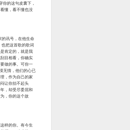
穿你的这句皮囊下，
人看懂，看不懂也没
家的讯号，在他生命
，也把这首歌的歌词
果是肯定的，就是我
我刮目相看，你确实
后要做的事。可你一
漠无情，他们的心已
合理，作为自己的家
苦闷让你抬不起头
两年，却受尽委屈和
所为，你的这个故
成这样的你。有今生