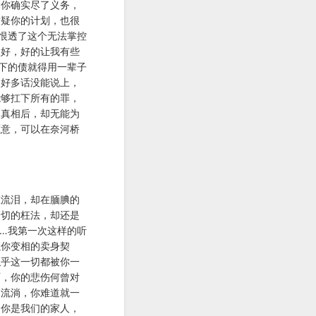
，你确实尽了义务，
质疑你的计划，也很
恨透了这个无法掌控
很好，好的让我有些
下的债就得用一辈子
，好多话没能说上，
能够扛下所有的罪，
道真相后，却无能为
愿意，可以在奈河桥
在流泪，却在腼腆的
一切的枉法，却还是
…我第一次这样的听
以你变相的卖身契
似乎这一切都被你一
啊，你的悲伤何曾对
的流淌，你难道就一
为你是我们的家人，