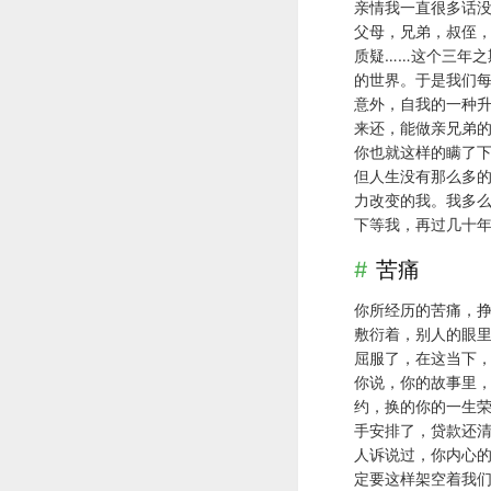
亲情我一直很多话
父母，兄弟，叔侄
质疑……这个三年之
的世界。于是我们
意外，自我的一种升
来还，能做亲兄弟
你也就这样的瞒了
但人生没有那么多
力改变的我。我多
下等我，再过几十
苦痛
你所经历的苦痛，
敷衍着，别人的眼
屈服了，在这当下，
你说，你的故事里
约，换的你的一生
手安排了，贷款还
人诉说过，你内心
定要这样架空着我