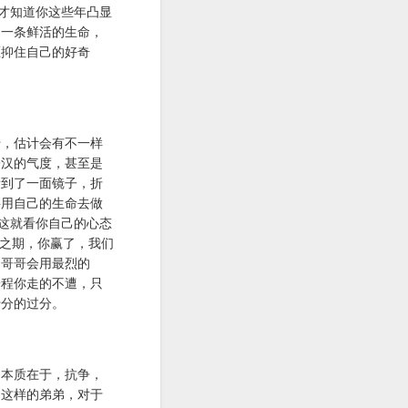
才知道你这些年凸显
了一条鲜活的生命，
压抑住自己的好奇
转，估计会有不一样
子汉的气度，甚至是
看到了一面镜子，折
要用自己的生命去做
这就看你自己的心态
之期，你赢了，我们
，哥哥会用最烈的
一程你走的不遭，只
十分的过分。
的本质在于，抗争，
是这样的弟弟，对于