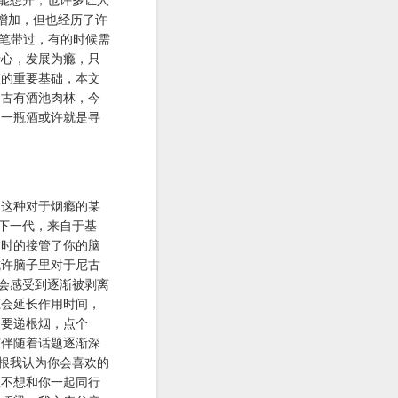
倍增加，但也经历了许
一笔带过，有的时候需
于心，发展为瘾，只
换的重要基础，本文
。古有酒池肉林，今
，一瓶酒或许就是寻
过这种对于烟瘾的某
下一代，来自于基
暂时的接管了你的脑
或许脑子里对于尼古
，会感受到逐渐被剥离
瘾会延长作用时间，
只要递根烟，点个
雾伴随着话题逐渐深
根我认为你会喜欢的
想不想和你一起同行