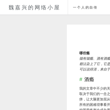
魏嘉兴的网络小屋
一个人的自传
哪些瘾
烟有烟瘾、酒有酒瘾
都沾染上了它，它是
可以说得清，来自
酒瘾
我的文章中不少的关
取决于我们的一念
痹，让大脑更加屈
所有的困难琐事看
的因最终都会成为果