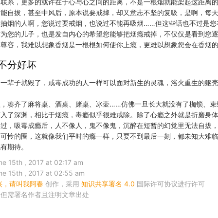
的联系，更多的或许在于心与心之间的距离，不是一根烟就能架起这距离
不能自拔，甚至中风后，原本说要戒掉，却又意志不坚的复吸，是啊，每
抽烟的人啊，您说过要戒烟，也说过不能再吸烟……但这些话也不过是您
作为您的儿子，也是发自内心的希望您能够把烟瘾戒掉，不仅仅是看到您
尊容，我难以想象香烟是一根根如何使你上瘾，更难以想象您会在香烟的
不分好坏
，一辈子就毁了，戒毒成功的人一样可以面对新生的灵魂，浴火重生的躯
，凑齐了麻将桌、酒桌、赌桌、冰壶……仿佛一旦长大就没有了枷锁、束
堕入了深渊，相比于烟瘾，毒瘾似乎很难戒除。除了心瘾之外就是折磨身
解过，吸毒成瘾后，人不像人，鬼不像鬼，沉醉在短暂的幻觉里无法自拔
个可怜的圈，这就像我们平时的瘾一样，只要不到最后一刻，都未知大难
抱有期待。
5th , 2017 at 02:17 am
5th , 2017 at 02:55 am
兴，请叫我阿春
创作，采用
知识共享署名 4.0
国际许可协议进行许可
，但需署名作者且注明文章出处