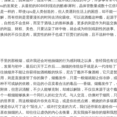
pu的发展史，从最初的8086到现在的酷睿i犀利，晶体管数量成数十亿
是一样的，即使cpu是人类创造的，但人类遇到生活上的困惑，却不能
理解，而有些则是需要漫长的时间去消化吸收。可以说酒瘾这种瘾，起源
了，自然也不会贪杯，而至于酒场上的推杯换盏，更多的则是作为利益交
何的利益、财权、美色、只要沾染了杯中物，就会成为特别戏剧性的故事
，换掉的不仅仅是肉，观赏性的杯子也成了巨贾们的玩物，且不说杯中物
。
掉手里的那根烟，或许我还会对他抽烟的行为感到嗤之以鼻，曾经我也有
，发展与初中，最后幻灭于工作后……抽烟的传统似乎就是从一代传给了
往往抽烟并不能让你获得如酒精般的快乐，尼古丁瘾并不像酒精，它只是
作用，则是直接接管了你的脑子，烟瘾发作，只需一根烟就能让你冷静，
种不可或缺的依赖，街边的小店卖着合法的毒品----香烟。烟瘾发作了
不附体，但意识清醒，不少人能够克制，却难以解除，不仅仅来源于这个
这个一根烟能够换来一个同行人的社交方式。与人交流，仿佛对于烟民，
题的世界里，而这根烟或许你夹在耳边，或是你欣然点燃，燃烧的许多烟
便是你认可了这个“陌生人”，或许打交道的方式，我们还停留在递给你一
也喜欢抽烟的人。却往往让虚伪的内心去衡量，其实我抽不抽你的烟和我