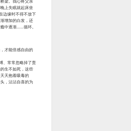
的桥梁。我心疼父亲
天晚上失眠就起床坐
在边缘时不得不放下
逐渐增加的白发，还
瘾中逐渐……循环。
壳，才能倍感自由的
缚、常常忽略掉了责
体的生不如死，这些
，天天抱着吸毒的
临头，沾沾自喜的为