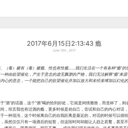
2017年6月15日2:13:43 瘾
June 15th , 2017
、（毒）赌有（毒）赌瘾、性也有性瘾……我们生活在一个有各种“瘾”的
一种由欲望催化，产生于意念的虚无飘渺的产物，我们无法解释“瘾”来源
于内心的意念，一个能把自己的欲望催化并加以放大和未经束缚加以幻化
于“酒”的话题，这个“酒”喝的恰到好处，它就是闲情雅致，而贪杯了，则
之间，坦言我也有过酒的瘾，更多时候是劝自己，尝试和自己的内心对话
从于一种混沌，这个时候离自己的自我距离是最近的，对话的时候可以很
开，虽然仅仅只有一场酒后的短暂，但这段时间却能让人趋之若鹜，甚至
，佛家云，因果循环，报应不爽……或许我们现在的年少，许多事常常不