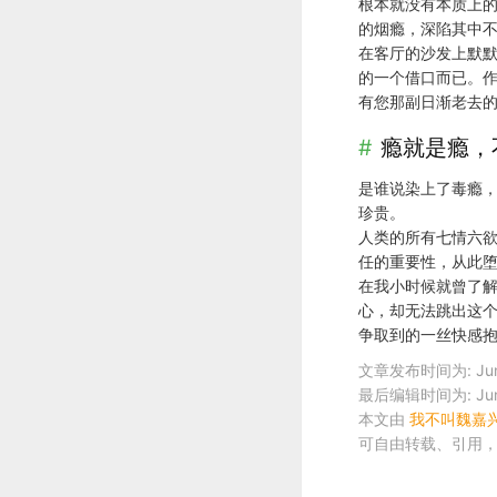
根本就没有本质上
的烟瘾，深陷其中
在客厅的沙发上默默
的一个借口而已。
有您那副日渐老去的
瘾就是瘾，
是谁说染上了毒瘾
珍贵。
人类的所有七情六欲
任的重要性，从此
在我小时候就曾了
心，却无法跳出这
争取到的一丝快感
文章发布时间为: June 1
最后编辑时间为: June 1
本文由
我不叫魏嘉
可自由转载、引用