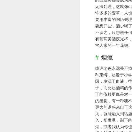
无法处理，这就像c
许多多的变革，人也
要用丰富的阅历去
要想开些，酒少喝
不谈之，只想说任
有葡萄美酒夜光杯
常人家的一年花销
烟瘾
或许老爸永远丢不
种束缚，起源于小学
因，发源于血液，
子，而比起酒精的
丁的依赖更像是对一
的感觉，有一种魂
更大的诱惑来自于
火，就能融入到话
入，烟燃尽，剩下的
烟，或者我认为你