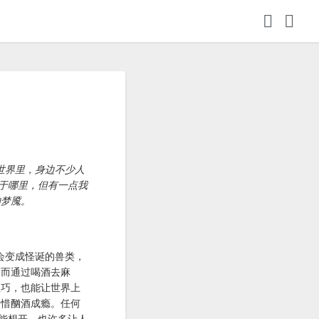
世界里，身边不少人
于哪里，但有一点我
的梦魇。
会变成怪诞的兽类，
，而通过喝酒去麻
轻巧，也能让世界上
不惜酗酒成瘾。任何
能想开，也许多让人