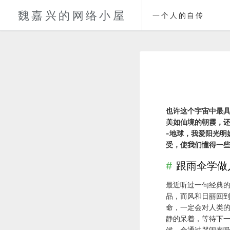
魏嘉兴的网络小屋
一个人的自传
也许这个宇宙中最
美如仙境的朝霞，还
-地球，我爱阳光明
受，使我们懂得一
跟雨伞学做
最近听过一句经典的
品，而风和日丽回
命，一定会对人类
静的呆着，等待下
候，会通过哭闹来