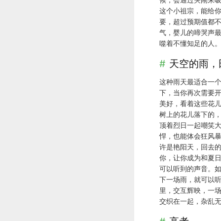
这个小祖宗，能给
要，超过预期值都
气，婴儿的啼哭声
噬着不懂知足的人
天空的雨，
这种雨天最适合一
下，当你再次需要
美好，看着这些花
树上的花儿落下的，
顶着烈日一起嘲笑
悍，也能体会狂风
许是艳阳天，回去的
你，让你成为和夏
可以听到的声音。
下一场雨，就可以
里，交互辉映，一
交织在一起，杂乱