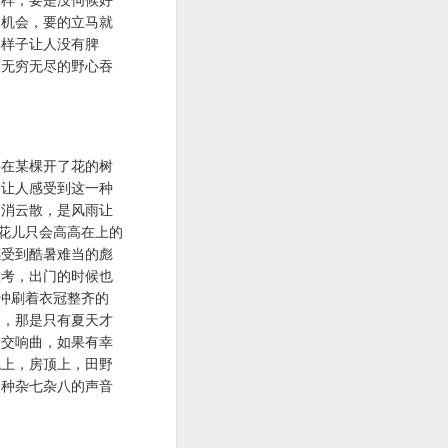
的机会，要的立马就
的样子让人没有脾
，无穷无尽的野心吞
停在某棵开了花的树
的让人感受到这一种
烟消云散，是风雨让
花儿只会高高在上的
感受到酷暑难当的彪
思考，出门的时候也
冲刷着衣冠整齐的
道，那是只有夏天才
场交响曲，如果有幸
瓦上，房顶上，田野
各种杂七杂八的声音