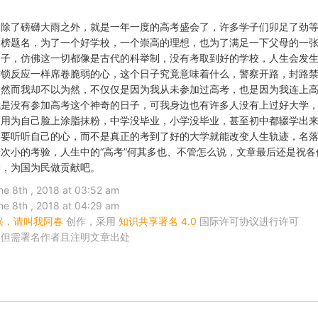
，除了磅礴大雨之外，就是一年一度的高考盛会了，许多学子们卯足了劲
金榜题名，为了一个好学校，一个崇高的理想，也为了满足一下父母的一
日子，仿佛这一切都像是古代的科举制，没有考取到好的学校，人生会发
连锁反应一样席卷脆弱的心，这个日子究竟意味着什么，警察开路，封路
，然而我却不以为然，不仅仅是因为我从未参加过高考，也是因为我连上
就是没有参加高考这个神奇的日子，可我身边也有许多人没有上过好大学
不用为自己脸上涂脂抹粉，中学没毕业，小学没毕业，甚至初中都辍学出
是要听听自己的心，而不是真正的考到了好的大学就能改变人生轨迹，名
次小的考验，人生中的“高考”何其多也、不管怎么说，文章最后还是祝各
学，为国为民做贡献吧。
th , 2018 at 03:52 am
th , 2018 at 04:29 am
兴，请叫我阿春
创作，采用
知识共享署名 4.0
国际许可协议进行许可
，但需署名作者且注明文章出处