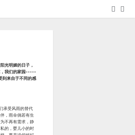
，阳光明媚的日子，
们的家园-----
受到来自于不同的感
们承受风雨的替代
伙伴，雨伞倘若有生
因为不再有需求，静
自私的，婴儿小的时
一样，要是没伺候好