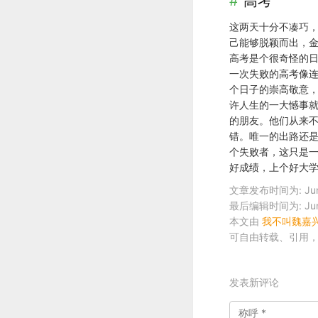
高考
这两天十分不凑巧
己能够脱颖而出，
高考是个很奇怪的
一次失败的高考像
个日子的崇高敬意
许人生的一大憾事
的朋友。他们从来
错。唯一的出路还
个失败者，这只是一
好成绩，上个好大
文章发布时间为: June 8
最后编辑时间为: June 8
本文由
我不叫魏嘉
可自由转载、引用
发表新评论