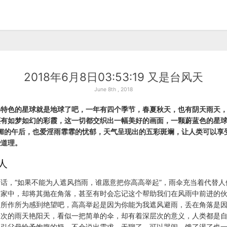
2018年6月8日03:53:19 又是台风天
June 8th , 2018
具特色的星球就是地球了吧，一年有四个季节，春夏秋天，也有阴天雨天
有如梦如幻的彩霞，这一切都交织出一幅美好的画面，一颗蔚蓝色的星球，我
媚的午后，也爱淫雨霏霏的忧郁，天气呈现出的五彩斑斓，让人类可以享
些道理。
人
话，“如果不能为人遮风挡雨，谁愿意把你高高举起”，雨伞充当着代替人
到家中，却将其抛在角落，甚至有时会忘记这个帮助我们在风雨中前进的
的所作所为感到绝望吧，高高举起是因为你能为我遮风避雨，丢在角落是
一次的雨天艳阳天，看似一把简单的伞，却有着深层次的意义，人类都是
吸引父母给予饱腹的奶，不会说出需求，无聊了，可以哭闹，饿了渴了也