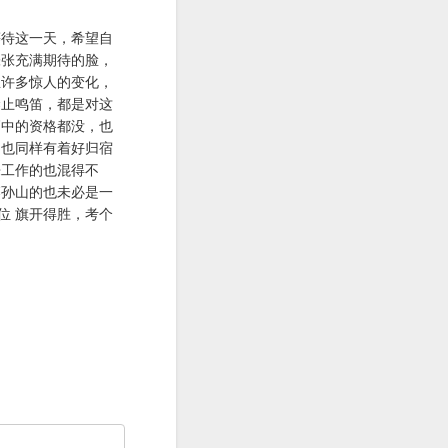
等待这一天，希望自
张张充满期待的脸，
生许多惊人的变化，
禁止鸣笛，都是对这
高中的资格都没，也
，也同样有着好归宿
来工作的也混得不
落孙山的也未必是一
位 旗开得胜，考个