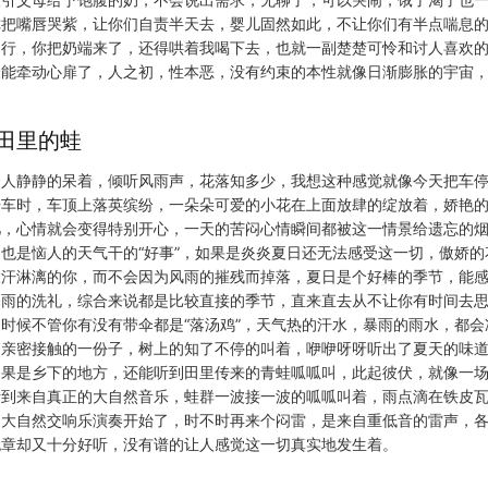
你把嘴唇哭紫，让你们自责半天去，婴儿固然如此，不让你们有半点喘息
不行，你把奶端来了，还得哄着我喝下去，也就一副楚楚可怜和讨人喜欢
最能牵动心扉了，人之初，性本恶，没有约束的本性就像日渐膨胀的宇宙
。
田里的蛙
个人静静的呆着，倾听风雨声，花落知多少，我想这种感觉就像今天把车
开车时，车顶上落英缤纷，一朵朵可爱的小花在上面放肆的绽放着，娇艳
儿，心情就会变得特别开心，一天的苦闷心情瞬间都被这一情景给遗忘的
也是恼人的天气干的“好事”，如果是炎炎夏日还无法感受这一切，傲娇的
大汗淋漓的你，而不会因为风雨的摧残而掉落，夏日是个好棒的季节，能
暴雨的洗礼，综合来说都是比较直接的季节，直来直去从不让你有时间去
时候不管你有没有带伞都是“落汤鸡”，天气热的汗水，暴雨的雨水，都会
日亲密接触的一份子，树上的知了不停的叫着，咿咿呀呀听出了夏天的味
如果是乡下的地方，还能听到田里传来的青蛙呱呱叫，此起彼伏，就像一
听到来自真正的大自然音乐，蛙群一波接一波的呱呱叫着，雨点滴在铁皮
场大自然交响乐演奏开始了，时不时再来个闷雷，是来自重低音的雷声，
无章却又十分好听，没有谱的让人感觉这一切真实地发生着。