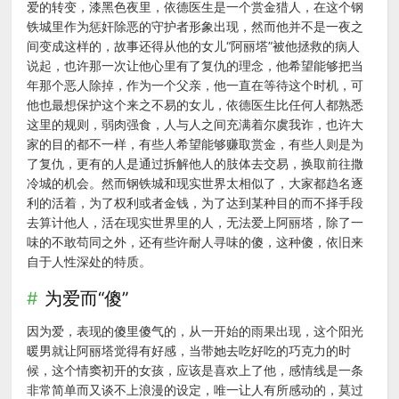
爱的转变，漆黑色夜里，依德医生是一个赏金猎人，在这个钢
铁城里作为惩奸除恶的守护者形象出现，然而他并不是一夜之
间变成这样的，故事还得从他的女儿“阿丽塔”被他拯救的病人
说起，也许那一次让他心里有了复仇的理念，他希望能够把当
年那个恶人除掉，作为一个父亲，他一直在等待这个时机，可
他也最想保护这个来之不易的女儿，依德医生比任何人都熟悉
这里的规则，弱肉强食，人与人之间充满着尔虞我诈，也许大
家的目的都不一样，有些人希望能够赚取赏金，有些人则是为
了复仇，更有的人是通过拆解他人的肢体去交易，换取前往撒
冷城的机会。然而钢铁城和现实世界太相似了，大家都趋名逐
利的活着，为了权利或者金钱，为了达到某种目的而不择手段
去算计他人，活在现实世界里的人，无法爱上阿丽塔，除了一
味的不敢苟同之外，还有些许耐人寻味的傻，这种傻，依旧来
自于人性深处的特质。
为爱而“傻”
因为爱，表现的傻里傻气的，从一开始的雨果出现，这个阳光
暖男就让阿丽塔觉得有好感，当带她去吃好吃的巧克力的时
候，这个情窦初开的女孩，应该是喜欢上了他，感情线是一条
非常简单而又谈不上浪漫的设定，唯一让人有所感动的，莫过