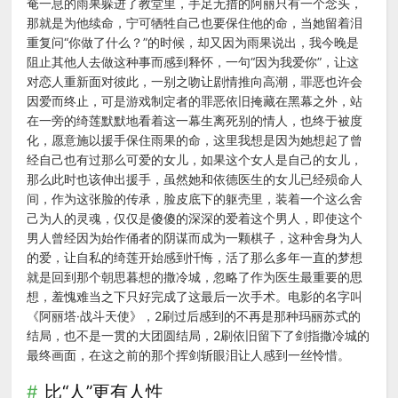
奄一息的雨果躲进了教堂里，手足无措的阿丽只有一个念头，
那就是为他续命，宁可牺牲自己也要保住他的命，当她留着泪
重复问“你做了什么？”的时候，却又因为雨果说出，我今晚是
阻止其他人去做这种事而感到释怀，一句“因为我爱你”，让这
对恋人重新面对彼此，一别之吻让剧情推向高潮，罪恶也许会
因爱而终止，可是游戏制定者的罪恶依旧掩藏在黑幕之外，站
在一旁的绮莲默默地看着这一幕生离死别的情人，也终于被度
化，愿意施以援手保住雨果的命，这里我想是因为她想起了曾
经自己也有过那么可爱的女儿，如果这个女人是自己的女儿，
那么此时也该伸出援手，虽然她和依德医生的女儿已经殒命人
间，作为这张脸的传承，脸皮底下的躯壳里，装着一个这么舍
己为人的灵魂，仅仅是傻傻的深深的爱着这个男人，即使这个
男人曾经因为始作俑者的阴谋而成为一颗棋子，这种舍身为人
的爱，让自私的绮莲开始感到忏悔，活了那么多年一直的梦想
就是回到那个朝思暮想的撒冷城，忽略了作为医生最重要的思
想，羞愧难当之下只好完成了这最后一次手术。电影的名字叫
《阿丽塔·战斗天使》，2刷过后感到的不再是那种玛丽苏式的
结局，也不是一贯的大团圆结局，2刷依旧留下了剑指撒冷城的
最终画面，在这之前的那个挥剑斩眼泪让人感到一丝怜惜。
比“人”更有人性