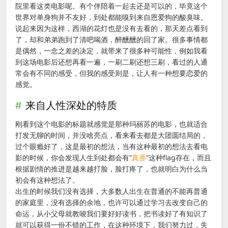
院里看这类电影呢。有个伴陪着一起去还是可以的，毕竟这个
世界对单身狗并不友好，到处都能嗅到来自恩爱狗的酸臭味。
说起来因为这样，西湖的花灯也是没有去看的，那天差点看到
了，却和弟弟跑到了清吧喝酒，醉醺醺的回了家。很多事情都
是偶然，一念之差的决定，就带来了很多种可能性，例如我看
到这场电影后还想再看一遍，一刷二刷还想三刷，看过的人通
常会有不同的感受，但我的感受则是，让人有一种想要恋爱的
感觉。
来自人性深处的特质
刚看到这个电影的标题就感觉是那种玛丽苏的电影，也就适合
打发无聊的时间，并没啥亮点，看来看去都是大团圆结局的，
过个眼瘾好了，这是最初的想法，当有这种最初的想法去看电
影的时候，你会发现人生到处都会有“
真香
”这种flag存在，而且
根据剧情的推进是越来越打脸，脸打疼了，也就明白为什么当
初会有这种想法了。
出生的时候我们没有选择，大多数人出生在普通的不能再普通
的家庭里，没有选择的余地，也许可以通过学习去改变自己的
命运，从小父母就教唆我们要好好读书，把书读好了有知识了
就可以获得一份不错的工作，在这种环境下，我们努力过，失