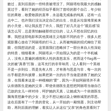
败过，直到后面的一些特质被埋没了。阿丽塔给我最大的感触
莫过于，看到了她的经历似乎看到了曾经的那个自己，年少轻
狂的果敢，敢爱敢跟的直率，永远毫无戒备的纯真，还有一点
点中二。也许我们没法决定自己的出生，但是从垃圾堆里捡来
的小天使，却让我反思了许久，我想了好几天这个“观后感”应
该怎么写，总是害怕触碰那些过往的，让人不想在回忆的往
事。我想这部电影和其他英雄主义电影不同的在于，很多人把
观影重心放在了阿丽塔的打斗上，从而被绚丽的招式糊住了双
眼，但我想说的是，这里面我们忽略掉了一部分来自人性深处
的特质，细细看来，阿丽塔从一开始我认为的是一个半机械
人，没有人普遍的感情和人性的喜怒哀乐，然而这个flag再一
次的被“真香”打脸，这耳光打的非常响亮，让人看到一个英雄
不是一步到位，而是先有人性，才有善与恶是与非，每一次的
出手都是所向披靡，如果把第一次的出手当做是拯救了她的父
亲，在我看来这是一种模糊的“爱”，因为一开始阿丽塔并不承
认依德医生是她的父亲，即使依德医生是想把阿丽塔当做自己
已故的女儿一样对待，呵护她的天真，让她成为一个依德医生
脑海里想象中的少女，至少不想让她沾染上钢铁城里的罪恶。
这在后面有了一个质的变化，从一开始的一厢情愿，到主动帮
助，再到后面的理解，着实让人从这位“父亲”的角色里看到了