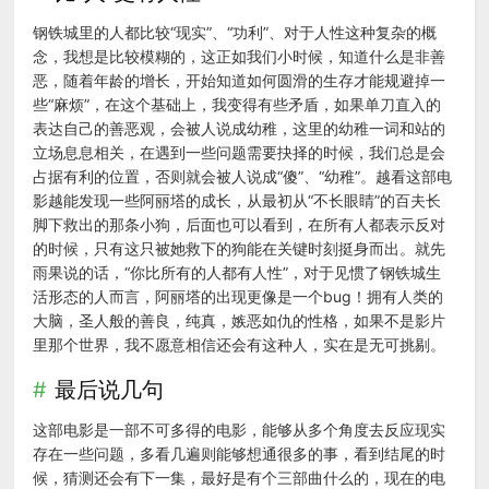
钢铁城里的人都比较“现实”、“功利”、对于人性这种复杂的概
念，我想是比较模糊的，这正如我们小时候，知道什么是非善
恶，随着年龄的增长，开始知道如何圆滑的生存才能规避掉一
些“麻烦”，在这个基础上，我变得有些矛盾，如果单刀直入的
表达自己的善恶观，会被人说成幼稚，这里的幼稚一词和站的
立场息息相关，在遇到一些问题需要抉择的时候，我们总是会
占据有利的位置，否则就会被人说成“傻”、“幼稚”。越看这部电
影越能发现一些阿丽塔的成长，从最初从“不长眼睛”的百夫长
脚下救出的那条小狗，后面也可以看到，在所有人都表示反对
的时候，只有这只被她救下的狗能在关键时刻挺身而出。就先
雨果说的话，“你比所有的人都有人性”，对于见惯了钢铁城生
活形态的人而言，阿丽塔的出现更像是一个bug！拥有人类的
大脑，圣人般的善良，纯真，嫉恶如仇的性格，如果不是影片
里那个世界，我不愿意相信还会有这种人，实在是无可挑剔。
最后说几句
这部电影是一部不可多得的电影，能够从多个角度去反应现实
存在一些问题，多看几遍则能够想通很多的事，看到结尾的时
候，猜测还会有下一集，最好是有个三部曲什么的，现在的电