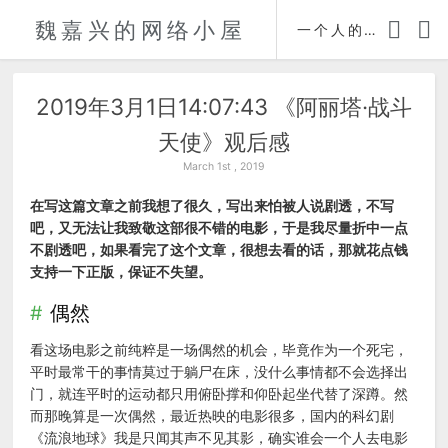
魏嘉兴的网络小屋
时间轴
一个人的自传
2019年3月1日14:07:43 《阿丽塔·战斗
天使》观后感
March 1st , 2019
在写这篇文章之前我想了很久，写出来怕被人说剧透，不写
吧，又无法让我致敬这部很不错的电影，于是我尽量折中一点
不剧透吧，如果看完了这个文章，很想去看的话，那就花点钱
支持一下正版，保证不失望。
偶然
看这场电影之前纯粹是一场偶然的机会，毕竟作为一个死宅，
平时最常干的事情莫过于躺尸在床，没什么事情都不会选择出
门，就连平时的运动都只用俯卧撑和仰卧起坐代替了深蹲。然
而那晚算是一次偶然，最近热映的电影很多，国内的科幻剧
《流浪地球》我是只闻其声不见其影，确实谁会一个人去电影