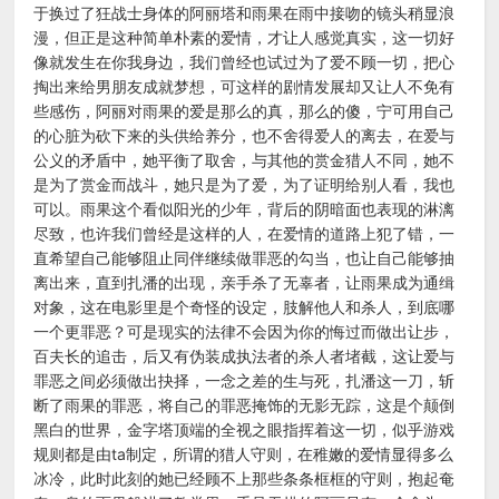
于换过了狂战士身体的阿丽塔和雨果在雨中接吻的镜头稍显浪
漫，但正是这种简单朴素的爱情，才让人感觉真实，这一切好
像就发生在你我身边，我们曾经也试过为了爱不顾一切，把心
掏出来给男朋友成就梦想，可这样的剧情发展却又让人不免有
些感伤，阿丽对雨果的爱是那么的真，那么的傻，宁可用自己
的心脏为砍下来的头供给养分，也不舍得爱人的离去，在爱与
公义的矛盾中，她平衡了取舍，与其他的赏金猎人不同，她不
是为了赏金而战斗，她只是为了爱，为了证明给别人看，我也
可以。雨果这个看似阳光的少年，背后的阴暗面也表现的淋漓
尽致，也许我们曾经是这样的人，在爱情的道路上犯了错，一
直希望自己能够阻止同伴继续做罪恶的勾当，也让自己能够抽
离出来，直到扎潘的出现，亲手杀了无辜者，让雨果成为通缉
对象，这在电影里是个奇怪的设定，肢解他人和杀人，到底哪
一个更罪恶？可是现实的法律不会因为你的悔过而做出让步，
百夫长的追击，后又有伪装成执法者的杀人者堵截，这让爱与
罪恶之间必须做出抉择，一念之差的生与死，扎潘这一刀，斩
断了雨果的罪恶，将自己的罪恶掩饰的无影无踪，这是个颠倒
黑白的世界，金字塔顶端的全视之眼指挥着这一切，似乎游戏
规则都是由ta制定，所谓的猎人守则，在稚嫩的爱情显得多么
冰冷，此时此刻的她已经顾不上那些条条框框的守则，抱起奄