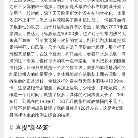
之后不反弹的唯一选择，刚开始是从减肥茶和左旋肉碱开始，
使用了一段时间，除了天天跑厕所之外没有别的大变化，体重
依旧不上不下，但是自从花呗买了跑步机过后，一切都开始有
了根源性的改变，由于对运动这件事的看重，最初的7000步直
接调大，要达到目标必须是10000步，也许对于经常跑步的人
来说不算啥，可毕竟这是一次新的尝试，刚开始跑步机能把我
累的半死，自己像一只小仓鼠在笼子里拼命地蹬腿，那个样子
滑稽真是极了，在这个夏天，挥汗如雨，看着汗水从肌肤一滴
滴的往下滑落，也许每天消耗一点卡路里，每天把多余的能量
消耗掉，日积月累就是一个大的数量级，减肥的原理是消耗的
能量比摄入的能量要少，身体机能就会从脂肪上面去调取，维
持生命的正常运转，像我这样的身材每天至少消耗掉1999大
卡，这是基础代谢能量，再加上运动，少吃饭，多吃蔬菜，大
概是一个月时间，就瘦了很多，具体的时间跨度太长了，160
多斤，到现在的140多斤，20几斤的脂肪就静悄悄的不见了。
这算不算是初战告捷呢？我的目标是120斤左右，这是考虑到
身高和体重的比例去综合的结果。
喜提“新坐笼”