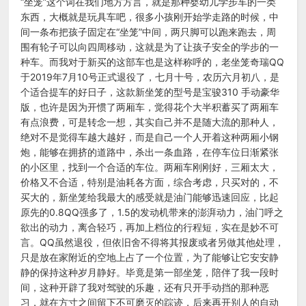
“坐笼”这个词在我们地方方言，就是那种婴幼儿学步车的一类
东西，大概就是玩具车吧，很多小孩刚开始学走路的时候，中
间一条布把孩子固定在“坐笼”中间，两只脚可以跑来跑去，周
围有轮子可以向四周移动，这就是为了让孩子安全的学步的一
种车。而我对于新买的这部车也是这样称呼的，老坐笼奇瑞QQ
于2019年7月10号正式退役了，七月十号，农历六月初八，是
个适合提车的好日子，这款新坐笼的型号是宝骏310 手动豪华
版，也许是因为开惯了两厢车，觉得花个大半积蓄买了两厢车
有点浪费，可是转念一想，其实自己并不是随大流的那种人，
绝对不是觉得车越大越好，而是自己一个人开着这种两厢小钢
炮，能够在拥挤的道路中，杀出一条血路，在停车位日渐紧张
的小区里，找到一个合适的车位。两厢车刚刚好，三厢太大，
价格又不合适，特别是油耗各方面，综合考虑，只买对的，不
买大的，新坐笼给我最大的感受就是油门能够迅速回应，比起
原先的0.8QQ强多了，1.5的发动机带来的澎湃动力，油门呼之
欲出的动力，离合轻巧，再加上档位的行程短，实在是妙不可
言。QQ虽然退役，但依旧舍不得将其报废或者另做其他处理，
只是放在家附近的空地上占了一个位置，为了能够让它安安静
静的保持这种岁月静好。毕竟是第一部坐笼，陪伴了我一段时
间，这种开辟了我对驾驶的乐趣，还有只开手动挡的那种恶
习，就在方寸之间留下不可磨灭的踪迹，后来再开别人的自动