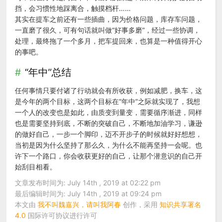
挡，会习惯性地踩离合，触摸档杆……
其实在提车之前还有一些插曲，因为价格问题，库存车问题，
一直磨了很久，可有句话就叫做“好事多磨”，经过一些协调，
处理，最终拖了一个多月，把车提回来，也算是一种值得开心
的事吧。
“年中”总结
任何事情只要付诸了行动就会有所收获，例如减肥，换车，这
是今年的两个目标，这两个目标在“年中”之际就实现了，我想
一个人的改变也是如此，由质变到量变，需要循序渐进，同样
也是需要坚持到底，不断的突破自己，不断地加油学习，谦逊
的做好自己，一步一个脚印，迈不开步子的时候就好好想想，
当初是因为什么坚持了那么久，为什么不能再坚持一会呢。也
许下一个路口，你会收获更好的自己，让那个潜意识的自己开
始刮目相看。
文章发布时间为: July 14th , 2019 at 02:22 pm
最后编辑时间为: July 14th , 2019 at 09:24 pm
本文由
我不叫魏嘉兴，请叫我阿春
创作，采用
知识共享署名
4.0
国际许可协议进行许可