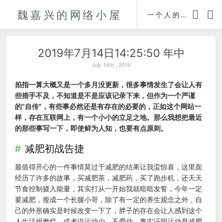
魏嘉兴的网络小屋
时间轴
一个人的自传
2019年7月14日14:25:50 年中
July 14th , 2019
掐指一算大概又是一个多月没更新，很多事情发生了会让人有
些措手不及，不知道是不是应该记录下来，但作为一个严谨
的“自传”，有些事必然还是有存在的必要的，正如这个网站一
样，存在互联网上，有一个小小的立足之地。那么我想把最近
的那些事写一下，即使鲜为人知，也要有点原则。
减肥初战告捷
最值得开心的一件事情莫过于减肥的结果让我蛮惊喜，这里面
经历了许多的故事，买减肥茶，减肥药，买了跑步机，还天天
节食控制摄入能量，其实打从一开始我就暗暗发誓，今年一定
要减肥，瘦成一个长腿小哥，除了有一定的养生观念之外，自
己的外形确实是时候改变一下了，胖子的存在会让人感到这个
人生活很糜烂，或者说运动少，不爱动，事实证明运动是减肥